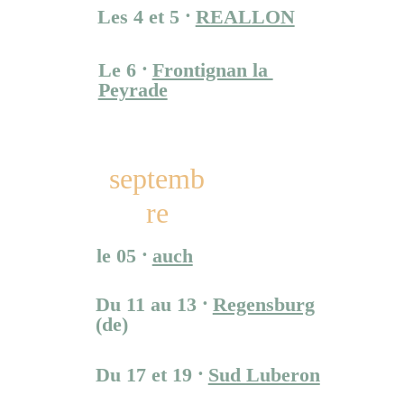
Les 4 et 5 
⸱ 
REALLON
Festival Kids au Sommet
Le 6 ⸱ 
Frontignan la 
Peyrade
Festival TOUT UN 
CIRQUE
septemb
re
le 05 ⸱ 
auch
festival Les Agrobatiques
Du 11 au 13 ⸱ 
Regensburg
(de)
Kulturpflaster festival
Du 17 et 19 ⸱ 
Sud Luberon
Festival le Grand ménage 