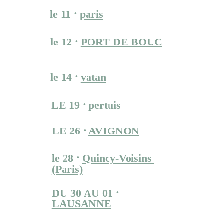
le 11 ⸱ 
paris
Festival ET 20 l’été
le 12 ⸱ 
PORT DE BOUC
THEATRE DU 
SEMAPHORE
le 14 ⸱ 
vatan
Festival en pratiques !
LE 19 
⸱ 
pertuis
LEZARDONS
LE 26
⸱ 
AVIGNON
LE TOTEM
le 28 ⸱ 
Quincy-Voisins 
(Paris)
We Cirk, 2R2C
DU 30 AU 01 ⸱ 
LAUSANNE
Festival de la Cité