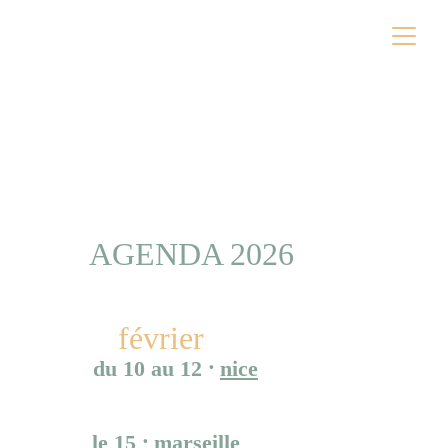
AGENDA 2026
février
du 10 au 12
 ⸱ 
nice
tournée en campus 
université côte d'azur
le 15 ⸱ 
marseille