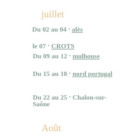
juillet
Du 02 au 04 ⸱ 
alès
Festival Cratère Surface
le 07 ⸱ 
CROTS
Du 09 au 12 ⸱ 
mulhouse
Festival Scènes de Rue
Du 15 au 18 ⸱ 
nord portugal
Festival Internacional 
Vaudeville Rendez-vous
Du 22 au 25 ⸱ Chalon-sur-
Saône
Festival Chalon dans la Rue
Août