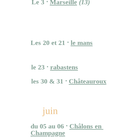
Le 3 
⸱ 
Marseille
(13)
Un dimanche aux 
Aygalades - Cité des arts 
de la rue.
Les 20 et 21 ⸱ 
le mans
Festival Le Mans fait son 
cirque
le 23 ⸱ 
rabastens
le f.i.p
les 30 & 31 ⸱ 
Châteauroux
Festival Après le dégel
juin
du 05 au 06 ⸱ 
Châlons en 
Champagne
Festival Furies