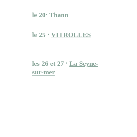
de Printemps
le 20⸱ 
Thann
Ouverture de Saison
le 25 ⸱ 
VITROLLES
OUVERTURE 
SAISON VILLE
les 26 et 27 ⸱ 
La Seyne-
sur-mer
Festival Regard 
sur rue